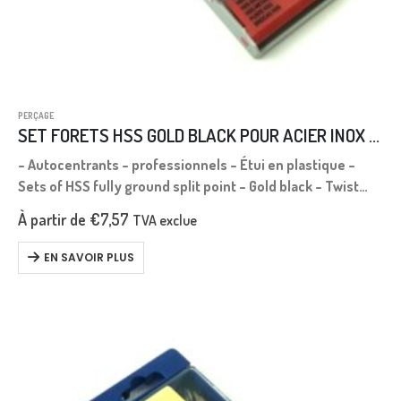
PERÇAGE
SET FORETS HSS GOLD BLACK POUR ACIER INOX 6 PCS
– Autocentrants – professionnels – Étui en plastique –
Sets of HSS fully ground split point – Gold black – Twist
drills in magazine sets and display – Diamètre 2,0…
À partir de
€
7,57
TVA exclue
EN SAVOIR PLUS