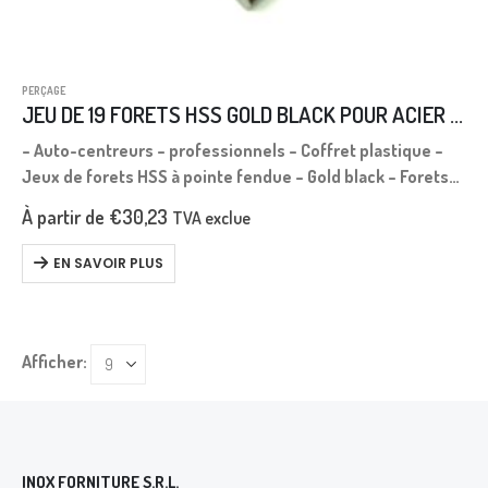
PERÇAGE
JEU DE 19 FORETS HSS GOLD BLACK POUR ACIER INOXYDABLE
– Auto-centreurs – professionnels – Coffret plastique –
Jeux de forets HSS à pointe fendue – Gold black – Forets
hélicoïdaux en coffrets et présentoir
À partir de
€
30,23
TVA exclue
19 Forets de diamètre 1,0 à…
EN SAVOIR PLUS
Afficher:
INOX FORNITURE S.R.L.