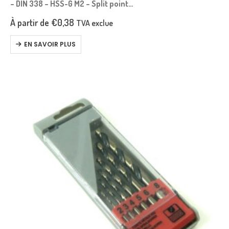
– DIN 338 – HSS-G M2 – Split point
– Tige triangulaire pour un meilleur serrage dans le
À partir de
€
0,38
TVA exclue
mandrin
– Fraisé, rectifié, renforcé
EN SAVOIR PLUS
– Pour percer :…