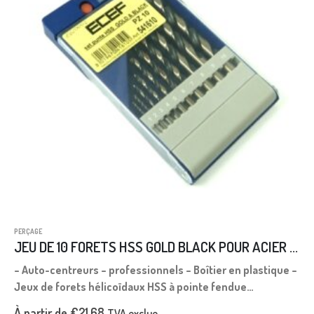
PERÇAGE
JEU DE 10 FORETS HSS GOLD BLACK POUR ACIER INOXYDABLE
– Auto-centreurs – professionnels – Boîtier en plastique –
Jeux de forets hélicoïdaux HSS à pointe fendue
entièrement rectifiée – Gold black – Forets hélicoïdaux en
À partir de
€
21,68
TVA exclue