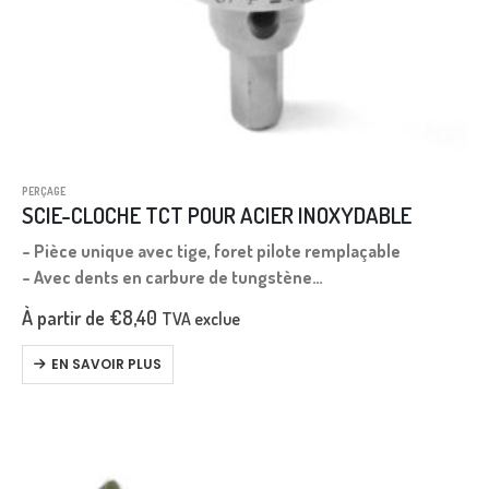
PERÇAGE
SCIE-CLOCHE TCT POUR ACIER INOXYDABLE
– Pièce unique avec tige, foret pilote remplaçable
– Avec dents en carbure de tungstène
– Ressort d’éjection de 17 mm
À partir de
€
8,40
TVA exclue
– Pression maximale de perçage 8 mm
– Chaque pièce dans un emballage…
EN SAVOIR PLUS