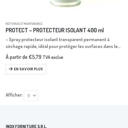
NETTOYAGE ET MAINTENANCE
PROTECT – PROTECTEUR ISOLANT 400 ml
– Spray protecteur isolant transparent permanent à
séchage rapide, idéal pour protéger les surfaces dans le
temps. – Prévient la corrosion, protège des agents
À partir de
€
5,79
TVA exclue
atmosphériques, humidité, embruns salins, moisissures,
poussière,…
EN SAVOIR PLUS
Afficher:
INOX FORNITURE S.R.L.