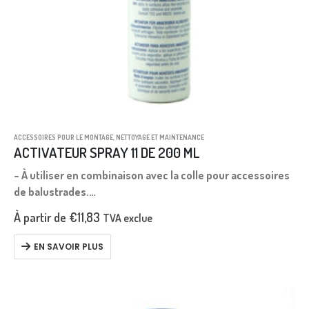
ACCESSOIRES POUR LE MONTAGE
,
NETTOYAGE ET MAINTENANCE
ACTIVATEUR SPRAY 11 DE 200 ML
– À utiliser en combinaison avec la colle pour accessoires
de balustrades.
– Cet activateur réduit drastiquement le temps de collage,
À partir de
€
11,83
TVA exclue
passant de 24 heures sans son utilisation à environ une…
EN SAVOIR PLUS