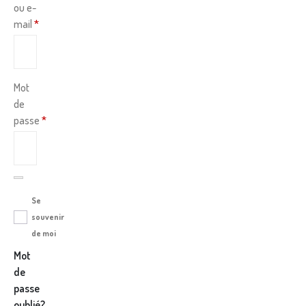
ou e-
mail
*
Mot
de
passe
*
Se
souvenir
de moi
Mot
de
passe
oublié?