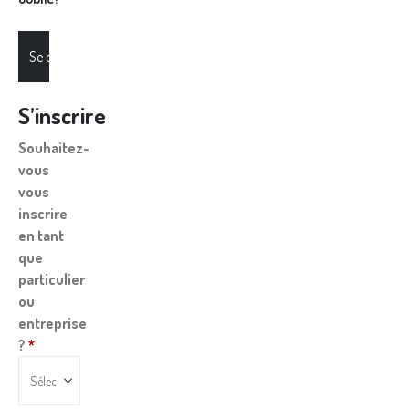
Se connecter
S’inscrire
Souhaitez-
vous
vous
inscrire
en tant
que
particulier
ou
entreprise
?
*