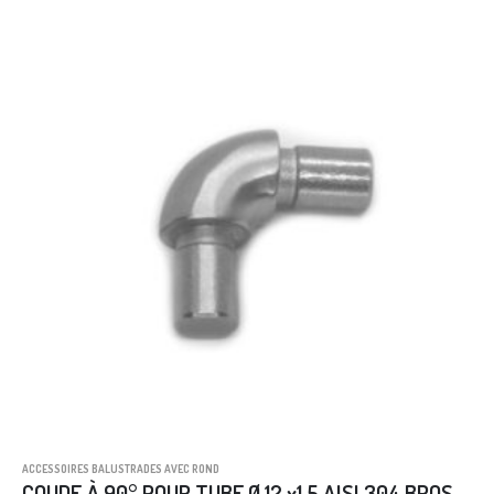
ACCESSOIRES BALUSTRADES AVEC ROND
COUDE À 90° POUR TUBE Ø 12 x1,5 AISI 304 BROSSÉE