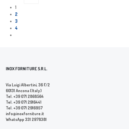
1
2
3
4
INOX FORNITURE S.R.L.
Via Luigi Albertini, 36 F/2
60131 Ancona (Italy)
Tel. +39 071 2868564
Tel. +39 071 2916441
Tel. +39 071 2916957
info@inoxforniture.it
WhatsApp 331 2978381