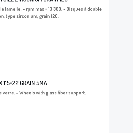
le lamelle. – rpm max = 13 300. – Disques à double
n, type zirconium, grain 120.
X 115×22 GRAIN 5MA
e verre. – Wheels with glass fiber support.