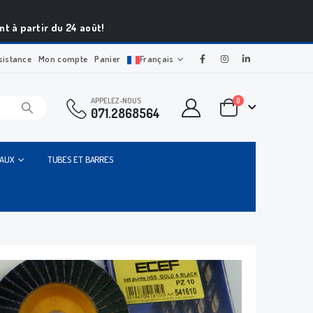
t à partir du 24 août!
sistance
Mon compte
Panier
Français
APPELEZ-NOUS
0
071.2868564
IAUX
TUBES ET BARRES