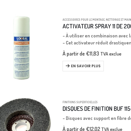
ACCESSOIRES POUR LE MONTAGE
,
NETTOYAGE ET MAI
ACTIVATEUR SPRAY 11 DE 20
– À utiliser en combinaison avec 
– Cet activateur réduit drastiqu
sans son utilisation à environ un
À partir de
€
11,83
TVA exclue
EN SAVOIR PLUS
FINITIONS SUPERFICIELLES
DISQUES DE FINITION BUF 11
– Disques avec support en fibre d
À partir de
€
12,02
TVA exclue