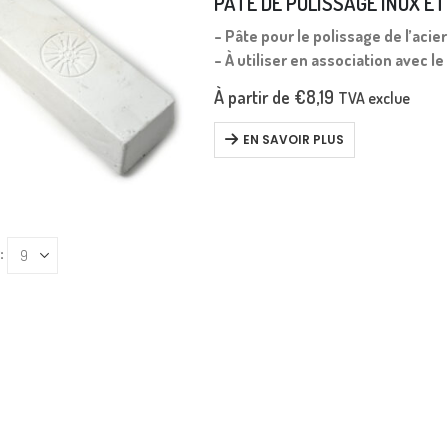
PÂTE DE POLISSAGE INOX E
– Pâte pour le polissage de l’acie
– À utiliser en association avec le
À partir de
€
8,19
TVA exclue
EN SAVOIR PLUS
: