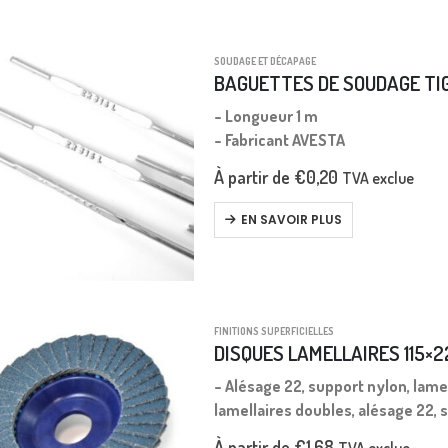
SOUDAGE ET DÉCAPAGE
BAGUETTES DE SOUDAGE TIG
– Longueur 1 m
– Fabricant AVESTA
À partir de
€
0,20
TVA exclue
EN SAVOIR PLUS
FINITIONS SUPERFICIELLES
DISQUES LAMELLAIRES 115×2
– Alésage 22, support nylon, lame
lamellaires doubles, alésage 22, 
À partir de
€
1,68