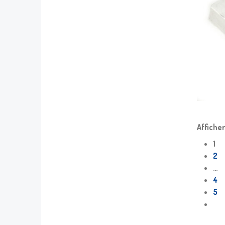
Afficher
1
2
…
4
5