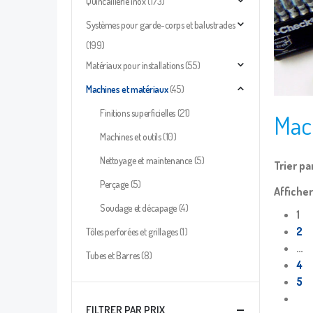
Quincaillerie inox
(173)
Systèmes pour garde-corps et balustrades
(199)
Matériaux pour installations
(55)
Machines et matériaux
(45)
Finitions superficielles
(21)
Mac
Machines et outils
(10)
Nettoyage et maintenance
(5)
Trier par
Perçage
(5)
Afficher
Soudage et décapage
(4)
1
2
Tôles perforées et grillages
(1)
…
Tubes et Barres
(8)
4
5
FILTRER PAR PRIX