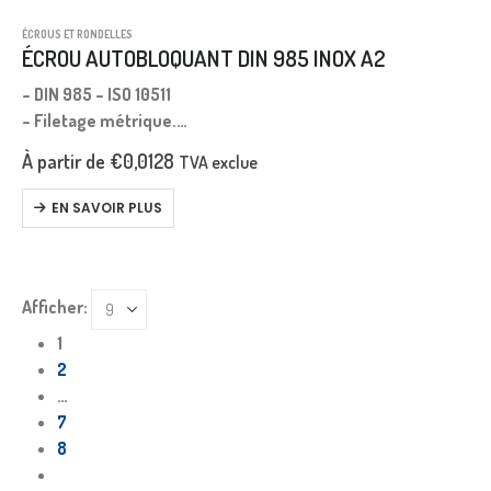
ÉCROUS ET RONDELLES
ÉCROU AUTOBLOQUANT DIN 985 INOX A2
– DIN 985 – ISO 10511
– Filetage métrique.
– Pas gros.
À partir de
€
0,0128
TVA exclue
EN SAVOIR PLUS
Afficher:
1
2
…
7
8