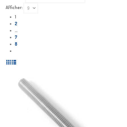
Afficher:
1
2
…
7
8