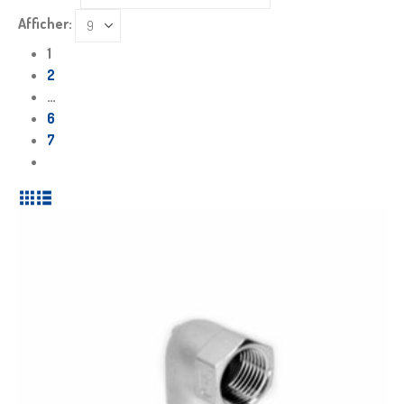
Afficher:
1
2
…
6
7