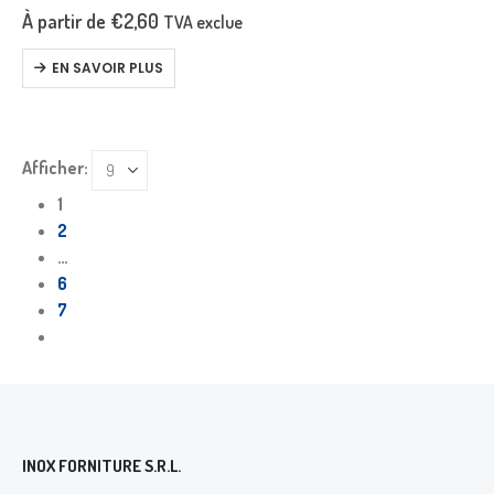
À partir de
€
2,60
TVA exclue
EN SAVOIR PLUS
Afficher:
1
2
…
6
7
INOX FORNITURE S.R.L.