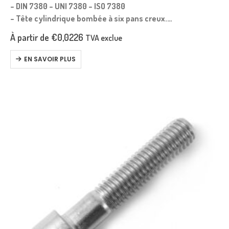
– DIN 7380 – UNI 7380 – ISO 7380
– Tête cylindrique bombée à six pans creux.
– Filetage métrique.
À partir de
€
0,0226
TVA exclue
– Pas gros.
– Longueur mesurée sous tête.
EN SAVOIR PLUS