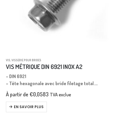
VIS
,
VISSERIE POUR BRIDES
VIS MÉTRIQUE DIN 6921 INOX A2
– DIN 6921
– Tête hexagonale avec bride filetage total.
– Filetage métrique.
À partir de
€
0,0583
TVA exclue
– Pas gros.
– Longueur mesurée sous la tête.
EN SAVOIR PLUS