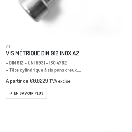
VIS
VIS MÉTRIQUE DIN 912 INOX A2
– DIN 912 – UNI 5931 – ISO 4762
– Tête cylindrique à six pans creux.
– Filetage métrique.
À partir de
€
0,0229
TVA exclue
– Pas gros.
– Longueur mesurée sous tête.
EN SAVOIR PLUS