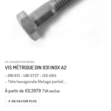
VIS
,
VISSERIE POUR BRIDES
VIS MÉTRIQUE DIN 931 INOX A2
– DIN 931 – UNI 5737 – ISO 4014
– Tête hexagonale filetage partiel.
– Filetage métrique.
À partir de
€
0,3979
TVA exclue
– Pas gros.
– Longueur mesurée sous tête.
EN SAVOIR PLUS