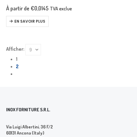
– Filetage métrique.
À partir de
€
0,0145
TVA exclue
– Pas gros.
– Longueur mesurée sous la tête.
EN SAVOIR PLUS
Afficher:
1
2
INOX FORNITURE S.R.L.
Via Luigi Albertini, 36 F/2
60131 Ancona (Italy)