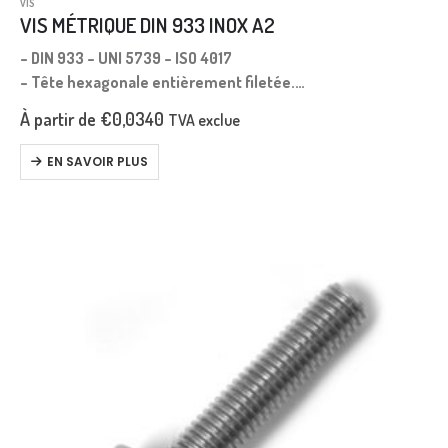
VIS
VIS MÉTRIQUE DIN 933 INOX A2
– DIN 933 – UNI 5739 – ISO 4017
– Tête hexagonale entièrement filetée.
– Filetage métrique.
À partir de
€
0,0340
TVA exclue
– Pas gros.
– Longueur mesurée sous la tête.
EN SAVOIR PLUS