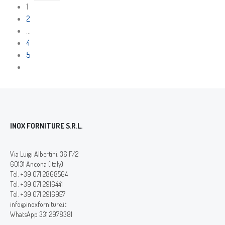
1
2
…
4
5
INOX FORNITURE S.R.L.
Via Luigi Albertini, 36 F/2
60131 Ancona (Italy)
Tel. +39 071 2868564
Tel. +39 071 2916441
Tel. +39 071 2916957
info@inoxforniture.it
WhatsApp 331 2978381