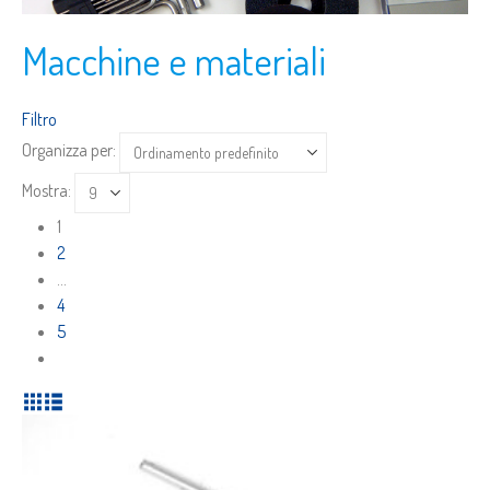
Macchine e materiali
Filtro
Organizza per:
Mostra:
1
2
…
4
5