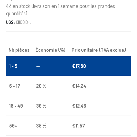
42 en stock (livraison en 1 semaine pour les grandes
quantités)
UGS :
C110013-L
Nb pièces
Économie (%)
Prix unitaire (TVA exclue)
1 - 5
—
€
17,80
6 - 17
20 %
€
14,24
18 - 49
30 %
€
12,46
50+
35 %
€
11,57