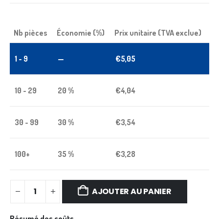
Nb pièces
Économie (%)
Prix unitaire (TVA exclue)
1 - 9
—
€
5,05
10 - 29
20 %
€
4,04
30 - 99
30 %
€
3,54
100+
35 %
€
3,28
AJOUTER AU PANIER
Résumé des coûts