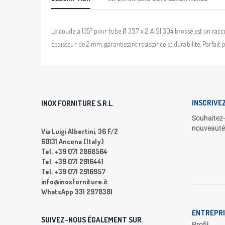
Le coude à 135° pour tube Ø 33,7 x 2 AISI 304 brossé est un racc
épaisseur de 2 mm, garantissant résistance et durabilité. Parfait p
INSCRIVE
INOX FORNITURE S.R.L.
Souhaitez-
nouveauté
Via Luigi Albertini, 36 F/2
60131 Ancona (Italy)
Tel. +39 071 2868564
Tel. +39 071 2916441
Tel. +39 071 2916957
info@inoxforniture.it
WhatsApp 331 2978381
ENTREPRI
SUIVEZ-NOUS ÉGALEMENT SUR
Profil