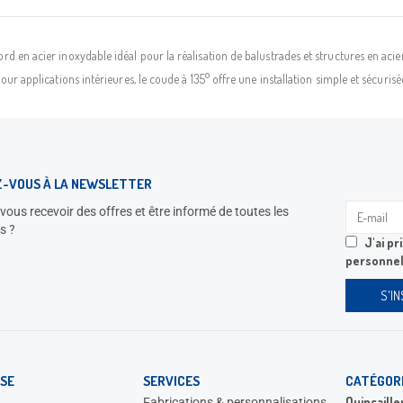
ord en acier inoxydable idéal pour la réalisation de balustrades et structures en ac
our applications intérieures, le coude à 135° offre une installation simple et sécurisé
Z-VOUS À LA NEWSLETTER
vous recevoir des offres et être informé de toutes les
s ?
J'ai p
personnel
SE
SERVICES
CATÉGOR
Quincaille
Fabrications & personnalisations