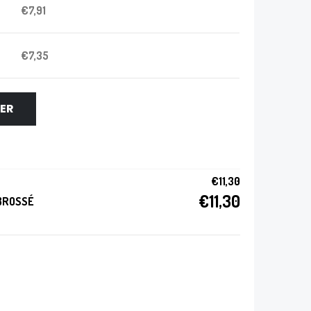
€
7,91
€
7,35
IER
€
11,30
€
11,30
 BROSSÉ