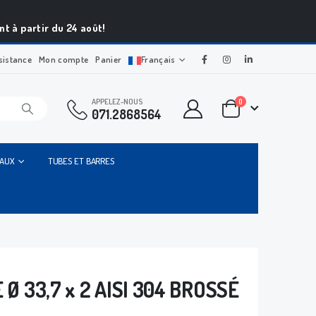
t à partir du 24 août!
sistance
Mon compte
Panier
Français
APPELEZ-NOUS
0
071.2868564
IAUX
TUBES ET BARRES
Ø 33,7 x 2 AISI 304 BROSSÉ