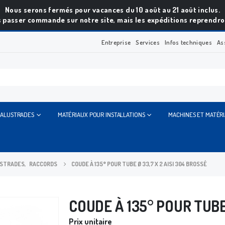
Nous serons fermés pour vacances du 10 août au 21 août inclus.
 passer commande sur notre site, mais les expéditions reprendron
Entreprise
Services
Infos techniques
As
BALUSTRADES
MATÉRIAUX POUR INSTALLATIONS
MACHINES ET MATÉR
USTRADES
,
RACCORDS
COUDE À 135° POUR TUBE Ø 33,7 X 2 AISI 304 BROSSÉ
COUDE À 135° POUR TUBE 
Prix unitaire