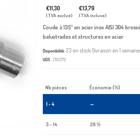
€11,30
€
13,79
(TVA exclue)
(TVA incluse)
Coude à 135° en acier inox AISI 304 bross
balustrades et structures en acier
23 en stock (livraison en 1 semain
Disponibilité:
UGS :
C110376
Nb pièces
Économie (%)
1 - 4
—
5 - 14
20 %