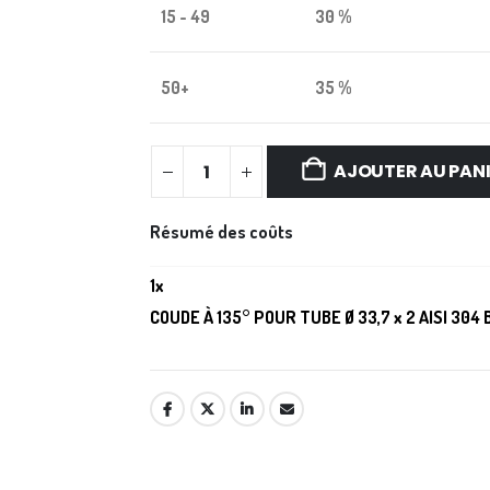
15 - 49
30 %
50+
35 %
AJOUTER AU PAN
Résumé des coûts
1
x
COUDE À 135° POUR TUBE Ø 33,7 x 2 AISI 304