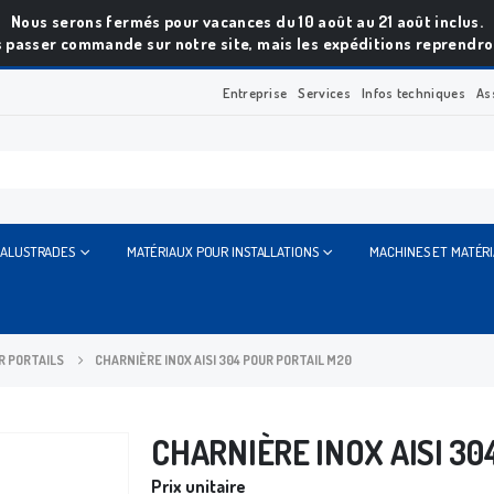
Nous serons fermés pour vacances du 10 août au 21 août inclus.
 passer commande sur notre site, mais les expéditions reprendron
Entreprise
Services
Infos techniques
As
BALUSTRADES
MATÉRIAUX POUR INSTALLATIONS
MACHINES ET MATÉR
 PORTAILS
CHARNIÈRE INOX AISI 304 POUR PORTAIL M20
CHARNIÈRE INOX AISI 30
Prix unitaire