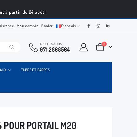
t à partir du 24 août!
sistance
Mon compte
Panier
Français
APPELEZ-NOUS
0
071.2868564
IAUX
TUBES ET BARRES
4 POUR PORTAIL M20