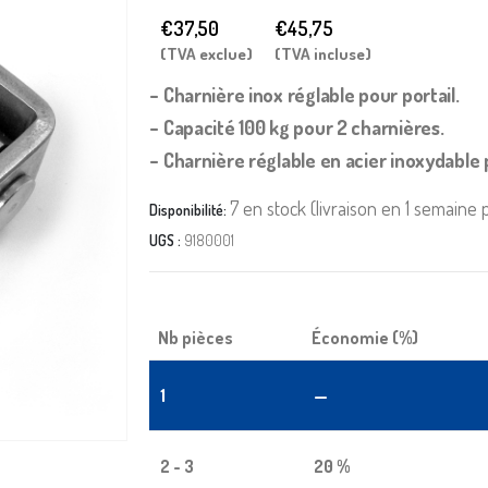
€37,50
€
45,75
(TVA exclue)
(TVA incluse)
– Charnière inox réglable pour portail.
– Capacité 100 kg pour 2 charnières.
– Charnière réglable en acier inoxydable 
7 en stock (livraison en 1 semaine
Disponibilité:
UGS :
9180001
Nb pièces
Économie (%)
1
—
2 - 3
20 %