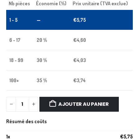
Nb pièces
Économie (%)
Prix unitaire (TVA exclue)
1 - 5
—
€
5,75
6 - 17
20 %
€
4,60
18 - 99
30 %
€
4,03
100+
35 %
€
3,74
AJOUTER AU PANIER
Résumé des coûts
1
x
€
5,75