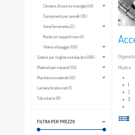
Cerniere, chiusure e maniglie
(49)
Componenti per cancelli
(26)
Varie Ferramenta
(2)
Acce
Ruote con supporti inox
(4)
Viteria e fissaggio
(68)
Organizza
Sistemi per ringhiere e balaustre
(198)
Mostra:
Materiali per impianti
(55)
Macchine e materiali
(45)
1
Lamiere forate e reti
(1)
2
Tubi e barre
(8)
3
FILTRA PER PREZZO