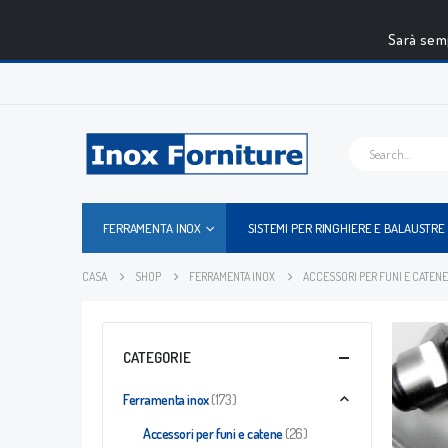
Sarà semp
FERRAMENTA INOX
SISTEMI PER RINGHIERE E BALAUSTRE
CASA
SHOP
FERRAMENTA INOX
ACCESSORI PER FUNI E CATENE
CATEGORIE
Ferramenta inox
(173)
Accessori per funi e catene
(26)