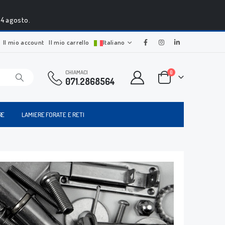
24 agosto.
Il mio account
Il mio carrello
Italiano
CHIAMACI
0
071.2868564
RE
LAMIERE FORATE E RETI