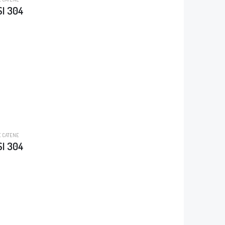
SI 304
E CATENE
SI 304