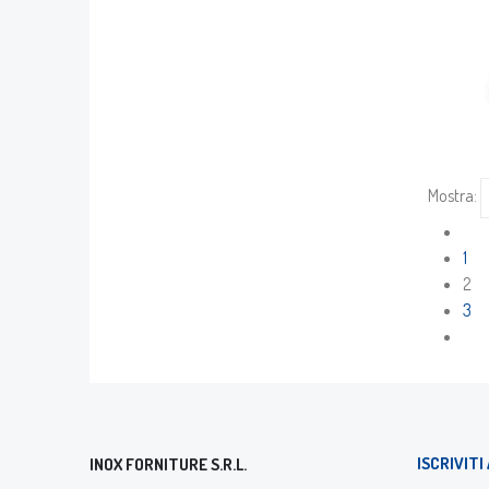
Mostra:
1
2
3
ISCRIVIT
INOX FORNITURE S.R.L.