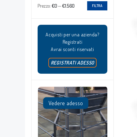
Prezzo:
€0
—
€1.560
FILTRA
Acquisti per una azienda?
Registrati
Avrai sconti riservati
REGISTRATI ADESSO
Vedere adesso