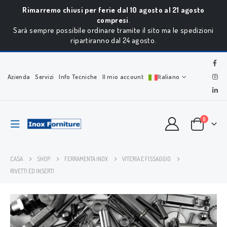
Rimarremo chiusi per ferie dal 10 agosto al 21 agosto
compresi
.
Sarà sempre possibile ordinare tramite il sito ma le spedizioni
ripartiranno dal 24 agosto.
Azienda
Servizi
Info Tecniche
Il mio account
Italiano
0
CASA
SHOP
FERRAMENTA INOX
VITERIA E FISSAGGIO
RIVETTI ED INSERTI