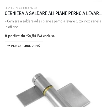
CERNIERE ACCIAIO INOX AISI 304
CERNIERA A SALDARE ALI PIANE PERNO A LEVARE INOX AISI 304
– Cerniera a saldare ad ali piane e perno a levare tutto inox, ranella
in ottone.
– Stainless steel hinge for welding with flat wings and loose pin,
A partire da
€
4,94
IVA esclusa
brass ring.
PER SAPERNE DI PIÙ