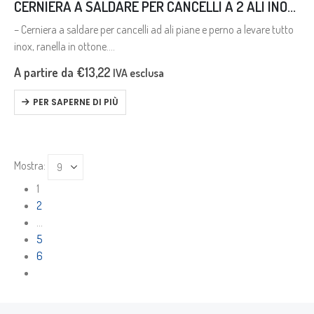
CERNIERA A SALDARE PER CANCELLI A 2 ALI INOX AISI 304
– Cerniera a saldare per cancelli ad ali piane e perno a levare tutto
inox, ranella in ottone.
– Stainless steel hinge for welding for gates with flat wings and
A partire da
€
13,22
IVA esclusa
loose…
PER SAPERNE DI PIÙ
Mostra:
1
2
…
5
6