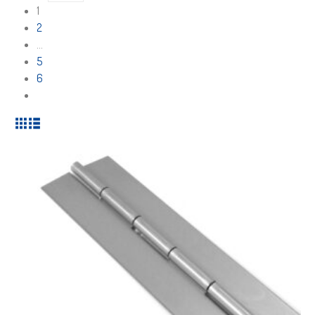
1
2
…
5
6