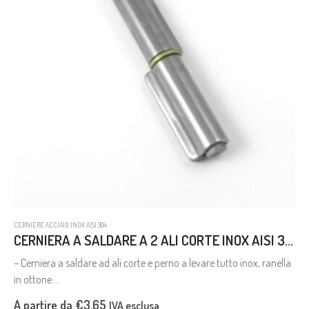
CERNIERE ACCIAIO INOX AISI 304
CERNIERA A SALDARE A 2 ALI CORTE INOX AISI 304
– Cerniera a saldare ad ali corte e perno a levare tutto inox, ranella
in ottone.
– Stainless steel hinge for welding with short wings and loose pin,
A partire da
€
3,65
IVA esclusa