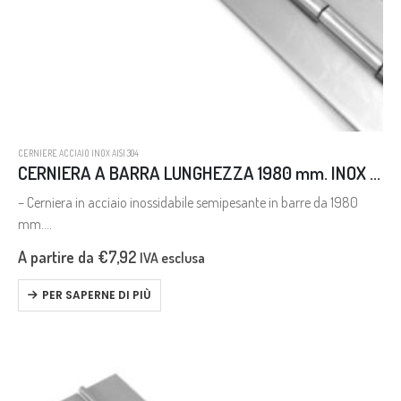
CERNIERE ACCIAIO INOX AISI 304
CERNIERA A BARRA LUNGHEZZA 1980 mm. INOX AISI 304 SENZA FORI
– Cerniera in acciaio inossidabile semipesante in barre da 1980
mm.
– Stainless steel continuous hinge (1980 mm.) – semiheavy.
A partire da
€
7,92
IVA esclusa
PER SAPERNE DI PIÙ