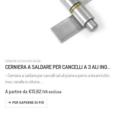
CERNIERE ACCIAIO INOX AISI 304
CERNIERA A SALDARE PER CANCELLI A 3 ALI INOX AISI 304
– Cerniera a saldare per cancelli ad ali piane e perno a levare tutto
inox, ranelle in ottone.
– Stainless steel hinge for welding for gates with flat wings and
A partire da
€
15,62
IVA esclusa
loose…
PER SAPERNE DI PIÙ