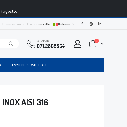
24 agosto.
Il mio account
Il mio carrello
Italiano
CHIAMACI
0
071.2868564
RE
LAMIERE FORATE E RETI
 INOX AISI 316