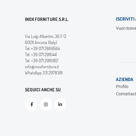
ISCRIVIT
INOX FORNITURE S.R.L.
Vuoi riceve
Via Luigi Albertini, 36 F/2
60131 Ancona (Italy)
Tel. +39 071 2868564
Tel. +39 071 2916441
Tel. +39 071 2916957
info@inoxforniture.it
WhatsApp 331 2978381
AZIENDA
Profilo
SEGUICI ANCHE SU
Contattaci