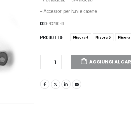
– Accessori per funi e catene
COD:
N320000
PRODOTTO
Misura 4
Misura 5
Misura
AGGIUNGI AL CA