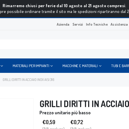
Rimarremo chiusi per ferie dal 10 agosto al 21 agosto compresi
.
re possibile ordinare tramite il sito ma le spedizioni ripartiranno dal 
Azienda
Servizi
Info Tecniche
Assistenza
MATERIALI PER IMPIANTI
MACCHINE E MATERIALI
TUBI E BAR
GRILLI DIRITTI IN ACCIAIO INOX AISI 316
GRILLI DIRITTI IN ACCIAIO
Prezzo unitario più basso
€0,59
€
0,72
(IVA esclusa)
(IVA inclusa)