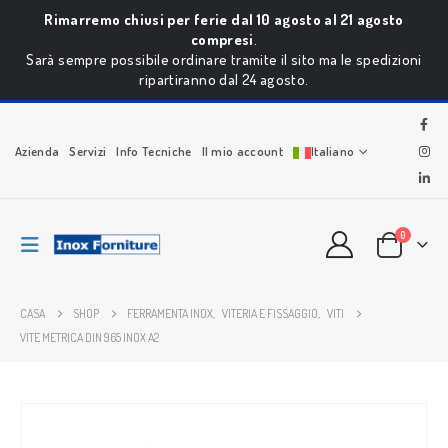
Rimarremo chiusi per ferie dal 10 agosto al 21 agosto
compresi
.
Sarà sempre possibile ordinare tramite il sito ma le spedizioni
ripartiranno dal 24 agosto.
Azienda
Servizi
Info Tecniche
Il mio account
Italiano
0
CASA
SHOP
FERRAMENTA INOX
,
VITERIA E FISSAGGIO
,
VITI
VITE METRICA DIN 965 INOX A2