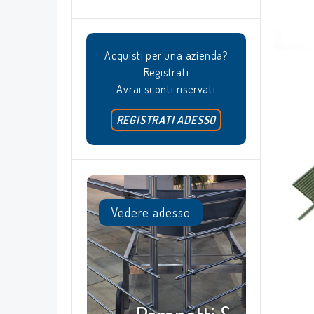
Acquisti per una azienda?
Registrati
Avrai sconti riservati
REGISTRATI ADESSO
Vedere adesso