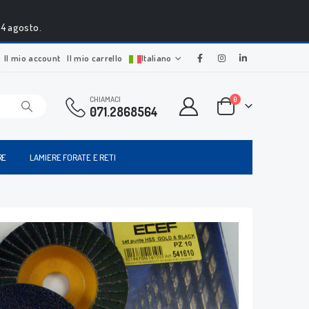
24 agosto.
Il mio account
Il mio carrello
Italiano
CHIAMACI
0
071.2868564
RE
LAMIERE FORATE E RETI