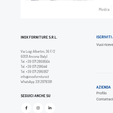
Mostra:
ISCRIVIT
INOX FORNITURE S.R.L.
Vuoi riceve
Via Luigi Albertini, 36 F/2
60131 Ancona (Italy)
Tel. +39 071 2868564
Tel. +39 071 2916441
Tel. +39 071 2916957
info@inoxforniture.it
WhatsApp 331 2978381
AZIENDA
Profilo
SEGUICI ANCHE SU
Contattaci