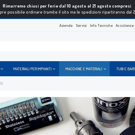
Rimarremo chiusi per ferie dal 10 agosto al 21 agosto compresi
.
re possibile ordinare tramite il sito ma le spedizioni ripartiranno dal 
Azienda
Servizi
Info Tecniche
Assistenza
MATERIALI PER IMPIANTI
MACCHINE E MATERIALI
TUBI E BAR
IO