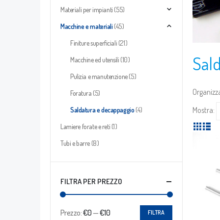
Materiali per impianti
(55)
Macchine e materiali
(45)
Finiture superficiali
(21)
Sal
Macchine ed utensili
(10)
Pulizia e manutenzione
(5)
Organizza
Foratura
(5)
Mostra:
Saldatura e decappaggio
(4)
Lamiere forate e reti
(1)
Tubi e barre
(8)
FILTRA PER PREZZO
Prezzo:
€0
—
€10
FILTRA