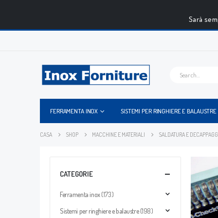
Sarà semp
FERRAMENTA INOX
SISTEMI PER RINGHIERE E BALAUSTRE
CASA
SHOP
MACCHINE E MATERIALI
SALDATURA E DECAPPAGG
CATEGORIE
Ferramenta inox
(173)
Sistemi per ringhiere e balaustre
(198)