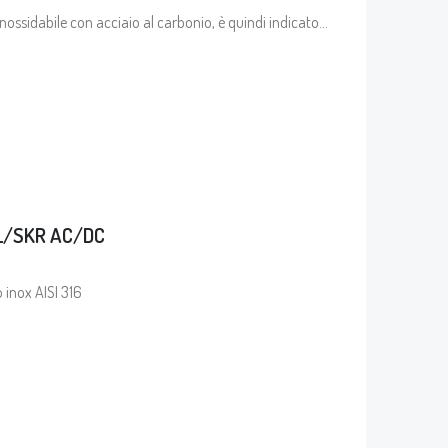
inossidabile con acciaio al carbonio, è quindi indicato
 con il Corten.
L/SKR AC/DC
o inox AISI 316