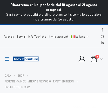
Rimarremo chiusi per ferie dal 10 agosto al 21 agosto
compresi
.
Sarà sempre possibile ordinare tramite il sito ma le spedizioni
ripartiranno dal 24 agosto.
Azienda
Servizi
Info Tecniche
Il mio account
Italiano
0
CASA
SHOP
FERRAMENTA INOX
,
VITERIA E FISSAGGIO
,
RIVETTI ED INSERTI
RIVETTI TUTTO INOX A2