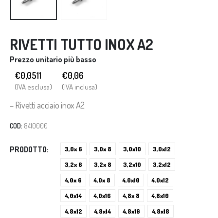
RIVETTI TUTTO INOX A2
Prezzo unitario più basso
€0,0511
€
0,06
(IVA esclusa)
(IVA inclusa)
– Rivetti acciaio inox A2
COD:
8410000
PRODOTTO
3,0x 6
3,0x 8
3,0x10
3,0x12
3,2x 6
3,2x 8
3,2x10
3,2x12
4,0x 6
4,0x 8
4,0x10
4,0x12
4,0x14
4,0x16
4,8x 8
4,8x10
4,8x12
4,8x14
4,8x16
4,8x18