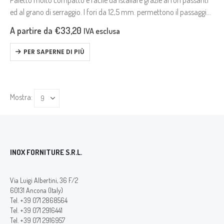
Paletto molto compatto e facile da istallare grazie ai fori passanti
ed al grano di serraggio. I fori da 12,5 mm. permettono il passaggio
delle traverse da 12 mm. e…
A partire da
€
33,20
IVA esclusa
PER SAPERNE DI PIÙ
Mostra:
INOX FORNITURE S.R.L.
Via Luigi Albertini, 36 F/2
60131 Ancona (Italy)
Tel. +39 071 2868564
Tel. +39 071 2916441
Tel. +39 071 2916957