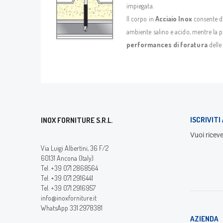
impiegata.
Il corpo in
Acciaio Inox
consente di
ambiente salino e acido, mentre la p
performances di foratura
delle 
ISCRIVIT
INOX FORNITURE S.R.L.
Vuoi riceve
Via Luigi Albertini, 36 F/2
60131 Ancona (Italy)
Tel. +39 071 2868564
Tel. +39 071 2916441
Tel. +39 071 2916957
info@inoxforniture.it
WhatsApp 331 2978381
AZIENDA