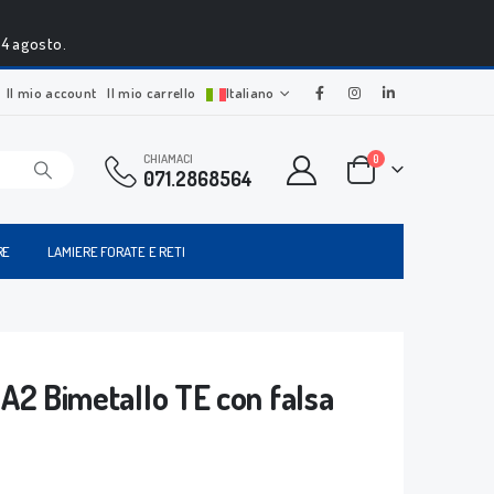
24 agosto.
Il mio account
Il mio carrello
Italiano
CHIAMACI
0
071.2868564
RE
LAMIERE FORATE E RETI
A2 Bimetallo TE con falsa