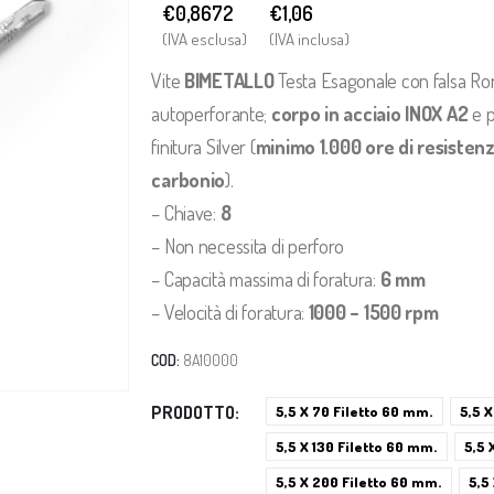
€0,8672
€
1,06
(IVA esclusa)
(IVA inclusa)
Vite
BIMETALLO
Testa Esagonale con falsa Rond
autoperforante;
corpo in acciaio INOX A2
e p
finitura Silver (
minimo 1.000 ore di resistenza
carbonio
).
– Chiave:
8
– Non necessita di perforo
– Capacità massima di foratura:
6 mm
– Velocità di foratura:
1000 – 1500 rpm
COD:
8A10000
PRODOTTO
5,5 X 70 Filetto 60 mm.
5,5 
5,5 X 130 Filetto 60 mm.
5,5 
5,5 X 200 Filetto 60 mm.
5,5