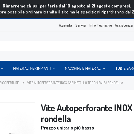
Rimarremo chiusi per ferie dal 10 agosto al 21 agosto compresi
.
re possibile ordinare tramite il sito ma le spedizioni ripartiranno dal 
Azienda
Servizi
Info Tecniche
Assistenza
MATERIALI PER IMPIANTI
MACCHINE E MATERIALI
TUBI E BAR
ER COPERTURE
VITE AUTOPERFORANTE INOX A2 BIMETALLO TE CON FALSA RONDELLA
Vite Autoperforante INOX 
rondella
Prezzo unitario più basso