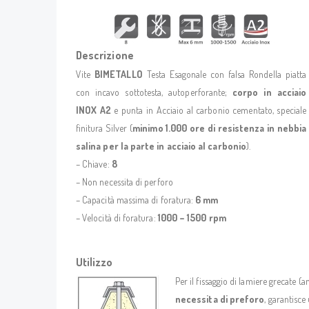
Descrizione
Vite
BIMETALLO
Testa Esagonale con falsa Rondella piatta
con incavo sottotesta, autoperforante;
corpo in acciaio
INOX A2
e punta in Acciaio al carbonio cementato, speciale
finitura Silver (
minimo 1.000 ore di resistenza in nebbia
salina per la parte in acciaio al carbonio
).
– Chiave:
8
– Non necessita di perforo
– Capacità massima di foratura:
6 mm
– Velocità di foratura:
1000 – 1500 rpm
Utilizzo
Per il fissaggio di lamiere grecate (
necessita di preforo
, garantisc