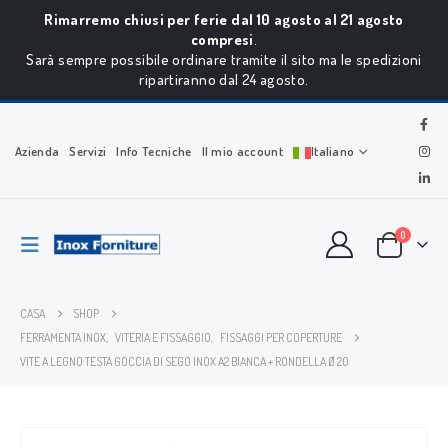
Rimarremo chiusi per ferie dal 10 agosto al 21 agosto
compresi
.
Sarà sempre possibile ordinare tramite il sito ma le spedizioni
ripartiranno dal 24 agosto.
Azienda
Servizi
Info Tecniche
Il mio account
Italiano
0
CASA
SHOP
FERRAMENTA INOX
,
VITERIA E FISSAGGIO
,
FISSAGGI PER COPERTURE
VITE A LEGNO TESTA GOCCIA DI SEGO INOX A2 BIANCA + RONDELLA Ø 20