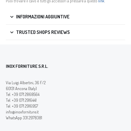
Puoi trovare il cavo e tutti gli accessori a pressare a questo
link
.
INFORMAZIONI AGGIUNTIVE
TRUSTED SHOPS REVIEWS
INOX FORNITURE S.R.L.
Via Luigi Albertini, 36 F/2
60131 Ancona (Italy)
Tel. +39 071 2868564
Tel. +39 071 2916441
Tel. +39 071 2916957
info@inoxforniture.it
WhatsApp 331 2978381