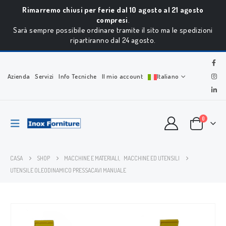
Rimarremo chiusi per ferie dal 10 agosto al 21 agosto
compresi
.
Sarà sempre possibile ordinare tramite il sito ma le spedizioni
ripartiranno dal 24 agosto.
Azienda
Servizi
Info Tecniche
Il mio account
Italiano
0
CASA
SHOP
MACCHINE E MATERIALI
,
MACCHINE ED UTENSILI
UTENSILE OLEODINAMICO PRESSACAVI MANUALE