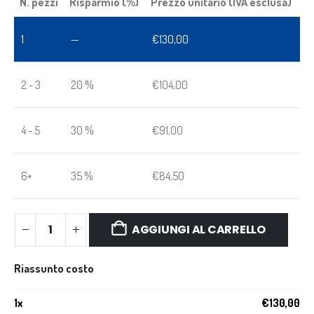
N. pezzi
Risparmio (%)
Prezzo unitario (IVA esclusa)
1
—
€
130,00
2 - 3
20 %
€
104,00
4 - 5
30 %
€
91,00
6+
35 %
€
84,50
AGGIUNGI AL CARRELLO
Riassunto costo
1
x
€
130,00