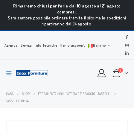
Rimarremo chiusi per ferie dal 10 agosto al 21 agosto
compresi
.
Sarà sempre possibile ordinare tramite il sito ma le spedizioni
ripartiranno dal 24 agosto.
Azienda
Servizi
Info Tecniche
Il mio account
Italiano
0
CASA
SHOP
FERRAMENTA INOX
,
VITERIA E FISSAGGIO
,
TASSELLI
TASSELLI TOP A4