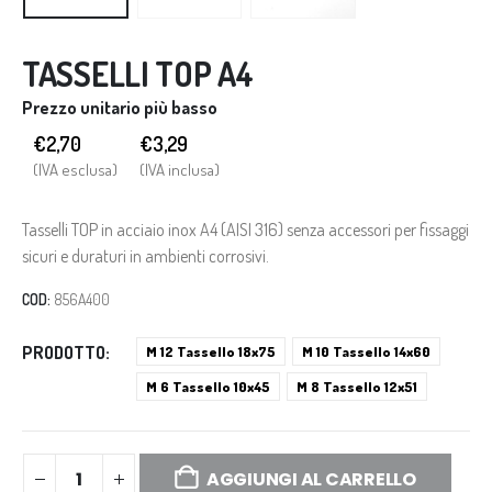
TASSELLI TOP A4
Prezzo unitario più basso
€2,70
€
3,29
(IVA esclusa)
(IVA inclusa)
Tasselli TOP in acciaio inox A4 (AISI 316) senza accessori per fissaggi
sicuri e duraturi in ambienti corrosivi.
COD:
856A400
PRODOTTO
M 12 Tassello 18x75
M 10 Tassello 14x60
M 6 Tassello 10x45
M 8 Tassello 12x51
AGGIUNGI AL CARRELLO