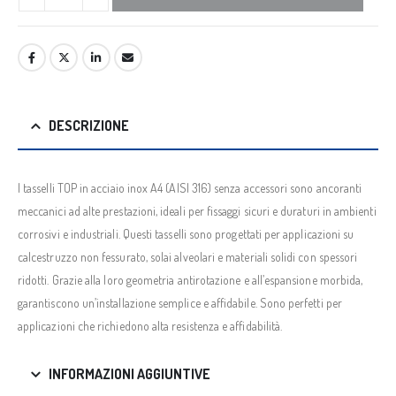
DESCRIZIONE
I tasselli TOP in acciaio inox A4 (AISI 316) senza accessori sono ancoranti
meccanici ad alte prestazioni, ideali per fissaggi sicuri e duraturi in ambienti
corrosivi e industriali. Questi tasselli sono progettati per applicazioni su
calcestruzzo non fessurato, solai alveolari e materiali solidi con spessori
ridotti. Grazie alla loro geometria antirotazione e all’espansione morbida,
garantiscono un’installazione semplice e affidabile. Sono perfetti per
applicazioni che richiedono alta resistenza e affidabilità.
INFORMAZIONI AGGIUNTIVE