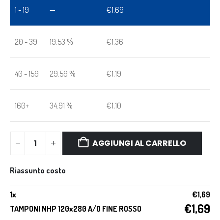
1 - 19
—
€
1,69
20 - 39
19.53 %
€
1,36
40 - 159
29.59 %
€
1,19
160+
34.91 %
€
1,10
AGGIUNGI AL CARRELLO
Riassunto costo
1
x
€
1,69
€
1,69
TAMPONI NHP 120x280 A/O FINE ROSSO