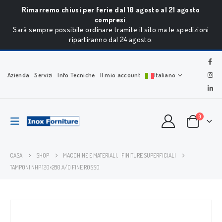
Rimarremo chiusi per ferie dal 10 agosto al 21 agosto
compresi
.
Sarà sempre possibile ordinare tramite il sito ma le spedizioni
ripartiranno dal 24 agosto.
Azienda
Servizi
Info Tecniche
Il mio account
Italiano
0
CASA
SHOP
MACCHINE E MATERIALI
,
FINITURE SUPERFICIALI
TAMPONI NHP 120×280 A/O FINE ROSSO