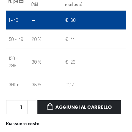
N. pezzi
(%)
esclusa)
1 - 49
—
€
1,80
50 - 149
20 %
€
1,44
150 -
30 %
€
1,26
299
300+
35 %
€
1,17
AGGIUNGI AL CARRELLO
Riassunto costo