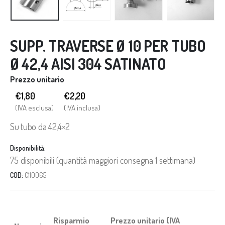
SUPP. TRAVERSE Ø 10 PER TUBO
Ø 42,4 AISI 304 SATINATO
Prezzo unitario
€1,80
€
2,20
(IVA esclusa)
(IVA inclusa)
Su tubo da 42,4×2
Disponibilità:
75 disponibili (quantità maggiori consegna 1 settimana)
COD:
C110065
Risparmio
Prezzo unitario (IVA