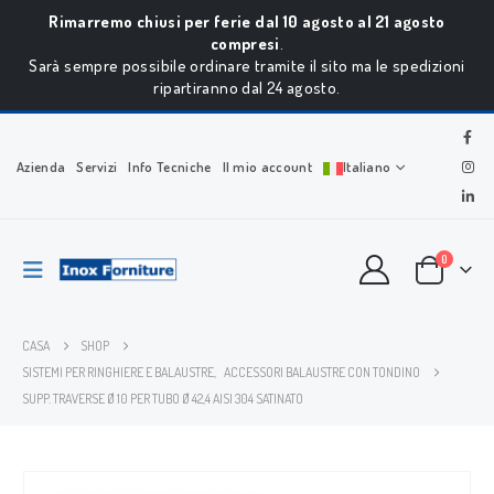
Rimarremo chiusi per ferie dal 10 agosto al 21 agosto
compresi
.
Sarà sempre possibile ordinare tramite il sito ma le spedizioni
ripartiranno dal 24 agosto.
Azienda
Servizi
Info Tecniche
Il mio account
Italiano
0
CASA
SHOP
SISTEMI PER RINGHIERE E BALAUSTRE
,
ACCESSORI BALAUSTRE CON TONDINO
SUPP. TRAVERSE Ø 10 PER TUBO Ø 42,4 AISI 304 SATINATO