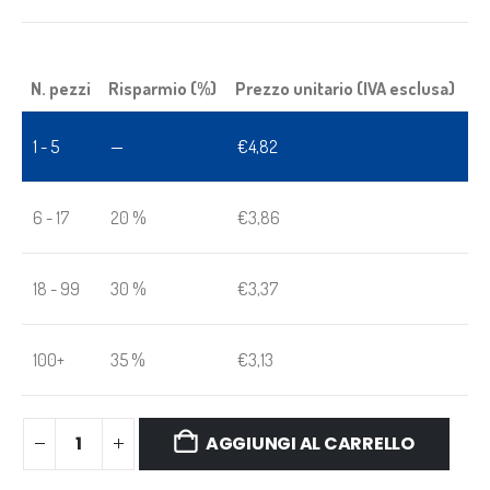
N. pezzi
Risparmio (%)
Prezzo unitario (IVA esclusa)
1 - 5
—
€
4,82
6 - 17
20 %
€
3,86
18 - 99
30 %
€
3,37
100+
35 %
€
3,13
AGGIUNGI AL CARRELLO