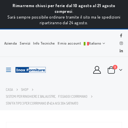
Rimarremo chiusi per ferie dal 10 agosto al 21 agosto
compresi
.
Sarà sempre possibile ordinare tramite il sito ma le spedizioni
ripartiranno dal 24 agosto.
Azienda
Servizi
Info Tecniche
Il mio account
Italiano
0
CASA
SHOP
SISTEMI PER RINGHIERE E BALAUSTRE
,
FISSAGGI CORRIMANO
STAFFA TIPO 3 PER CORRIMANO Ø 42,4 AISI 304 SATINATO