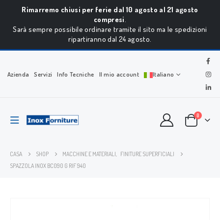
Rimarremo chiusi per ferie dal 10 agosto al 21 agosto
compresi
.
Sarà sempre possibile ordinare tramite il sito ma le spedizioni
ripartiranno dal 24 agosto.
Azienda
Servizi
Info Tecniche
Il mio account
Italiano
0
CASA
SHOP
MACCHINE E MATERIALI
,
FINITURE SUPERFICIALI
SPAZZOLA INOX BC090 G RIF 940