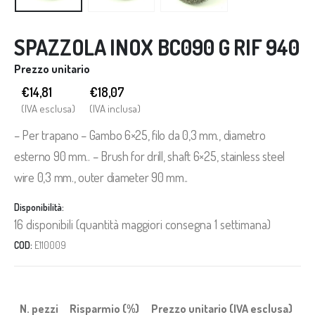
SPAZZOLA INOX BC090 G RIF 940
Prezzo unitario
€14,81
€
18,07
(IVA esclusa)
(IVA inclusa)
– Per trapano – Gambo 6×25, filo da 0,3 mm., diametro
esterno 90 mm.. – Brush for drill, shaft 6×25, stainless steel
wire 0,3 mm., outer diameter 90 mm..
Disponibilità:
16 disponibili (quantità maggiori consegna 1 settimana)
COD:
E110009
N. pezzi
Risparmio (%)
Prezzo unitario (IVA esclusa)