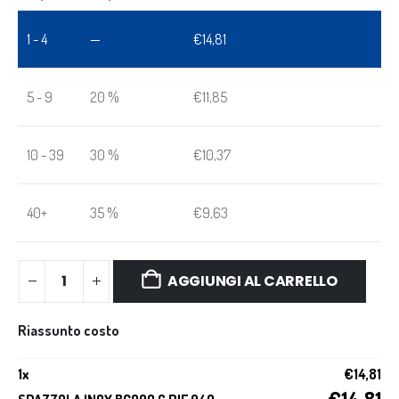
1 - 4
—
€
14,81
5 - 9
20 %
€
11,85
10 - 39
30 %
€
10,37
40+
35 %
€
9,63
AGGIUNGI AL CARRELLO
Riassunto costo
1
x
€
14,81