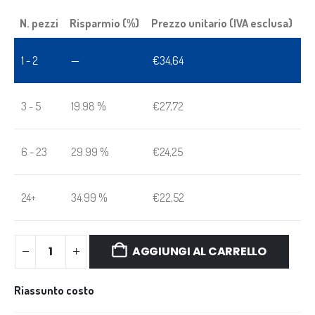
N. pezzi
Risparmio (%)
Prezzo unitario (IVA esclusa)
1 - 2
—
€
34,64
3 - 5
19.98 %
€
27,72
6 - 23
29.99 %
€
24,25
24+
34.99 %
€
22,52
AGGIUNGI AL CARRELLO
Riassunto costo