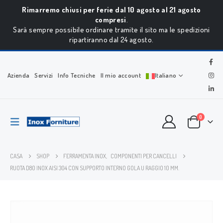
Rimarremo chiusi per ferie dal 10 agosto al 21 agosto
compresi
.
Sarà sempre possibile ordinare tramite il sito ma le spedizioni
ripartiranno dal 24 agosto.
Azienda
Servizi
Info Tecniche
Il mio account
Italiano
0
CASA
SHOP
FERRAMENTA INOX
,
COMPONENTI PER CANCELLI
RUOTA D80 INOX AISI 304 CON SUPPORTO INTERNO GOLA U RAGGIO 10 MM.