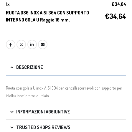
1
x
€
34,64
RUOTA D80 INOX AISI 304 CON SUPPORTO
€
34,64
INTERNO GOLA U Raggio 10 mm.
DESCRIZIONE
Ruota con gola a U inox AISI 304 per cancelli scorrevoli con supporto per
istallazione interna al telaio.
INFORMAZIONI AGGIUNTIVE
TRUSTED SHOPS REVIEWS