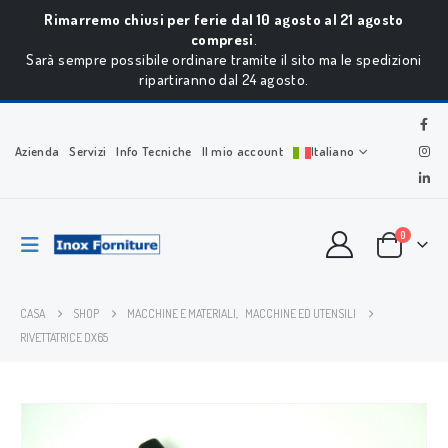
Rimarremo chiusi per ferie dal 10 agosto al 21 agosto
compresi
.
Sarà sempre possibile ordinare tramite il sito ma le spedizioni
ripartiranno dal 24 agosto.
Azienda
Servizi
Info Tecniche
Il mio account
Italiano
0
CASA
SHOP
MACCHINE E MATERIALI
,
MACCHINE ED UTENSILI
RIVETTATRICE DX65