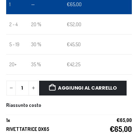
1
—
€
65,00
2 - 4
20 %
€
52,00
5 - 19
30 %
€
45,50
20+
35 %
€
42,25
AGGIUNGI AL CARRELLO
Riassunto costo
1
x
€
65,00
€
65,00
RIVETTATRICE DX65