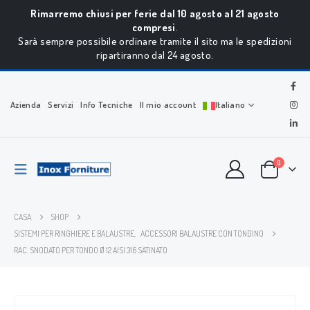
Rimarremo chiusi per ferie dal 10 agosto al 21 agosto
compresi
.
Sarà sempre possibile ordinare tramite il sito ma le spedizioni
ripartiranno dal 24 agosto.
Azienda
Servizi
Info Tecniche
Il mio account
Italiano
0
CASA
SHOP
SISTEMI PER RINGHIERE E BALAUSTRE
,
ACCESSORI BALAUSTRE CON TONDINO
RAC. SNODATO PER TONDO Ø 12 AISI 316 SATINATO