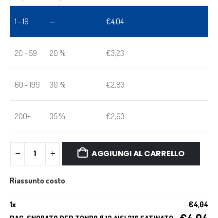
1 - 19
—
€
4,04
20 - 59
20 %
€
3,23
60 - 199
30 %
€
2,83
200+
35 %
€
2,63
AGGIUNGI AL CARRELLO
Riassunto costo
1
x
€
4,04