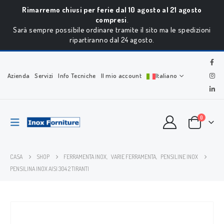
Rimarremo chiusi per ferie dal 10 agosto al 21 agosto
compresi
.
Sarà sempre possibile ordinare tramite il sito ma le spedizioni
ripartiranno dal 24 agosto.
Azienda
Servizi
Info Tecniche
Il mio account
Italiano
0
CASA
SHOP
FERRAMENTA INOX
,
VARIE FERRAMENTA
,
PENSILINE INOX
PENSILINA INOX AISI 304 2 TIRANTI