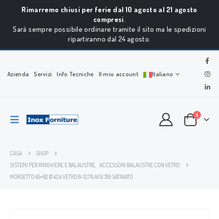
Rimarremo chiusi per ferie dal 10 agosto al 21 agosto
compresi
.
Sarà sempre possibile ordinare tramite il sito ma le spedizioni
ripartiranno dal 24 agosto.
Azienda
Servizi
Info Tecniche
Il mio account
Italiano
0
CASA
SHOP
SISTEMI PER RINGHIERE E BALAUSTRE
,
ACCESSORI BALAUSTRE CON VETRO
MORSETTO 45×62 Ø 42,4 VETRO 8-12,76 AISI 316 SATINATO