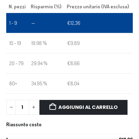
N. pezzi
Risparmio (%)
Prezzo unitario (IVA esclusa)
1 - 9
—
€
12,36
10 - 19
19.98 %
€
9,89
20 - 79
29.94 %
€
8,66
80+
34.95 %
€
8,04
AGGIUNGI AL CARRELLO
Riassunto costo