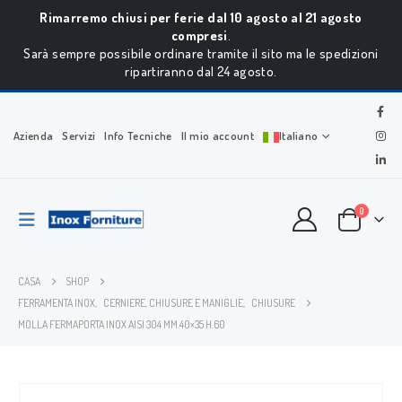
Rimarremo chiusi per ferie dal 10 agosto al 21 agosto
compresi
.
Sarà sempre possibile ordinare tramite il sito ma le spedizioni
ripartiranno dal 24 agosto.
Azienda
Servizi
Info Tecniche
Il mio account
Italiano
0
CASA
SHOP
FERRAMENTA INOX
,
CERNIERE, CHIUSURE E MANIGLIE
,
CHIUSURE
MOLLA FERMAPORTA INOX AISI 304 MM.40×35 H.60