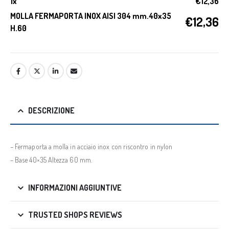
1
x
€
12,36
MOLLA FERMAPORTA INOX AISI 304 mm.40x35
€
12,36
H.60
DESCRIZIONE
– Fermaporta a molla in acciaio inox con riscontro in nylon
– Base 40×35 Altezza 60 mm.
INFORMAZIONI AGGIUNTIVE
TRUSTED SHOPS REVIEWS