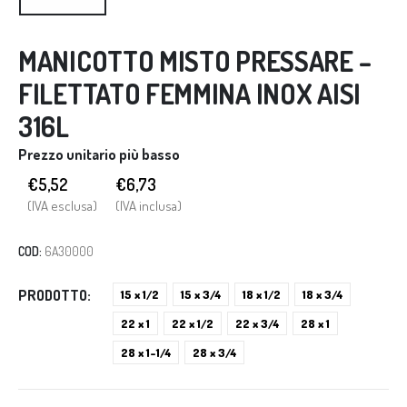
MANICOTTO MISTO PRESSARE –
FILETTATO FEMMINA INOX AISI
316L
Prezzo unitario più basso
€5,52
€
6,73
(IVA esclusa)
(IVA inclusa)
COD:
6A30000
PRODOTTO
15 x 1/2
15 x 3/4
18 x 1/2
18 x 3/4
22 x 1
22 x 1/2
22 x 3/4
28 x 1
28 x 1-1/4
28 x 3/4