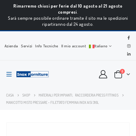
Rimarremo chiusi per ferie dal 10 agosto al 21 agosto
compresi
.
Sarà sempre possibile ordinare tramite il sito ma le spedizioni
ripartiranno dal 24 agosto.
Azienda
Servizi
Info Tecniche
Il mio account
Italiano
0
CASA
SHOP
MATERIALI PER IMPIANTI
,
RACCORDERIA PRESS FITTINGS
MANICOTTO MISTO PRESSARE – FILETTATO FEMMINA INOX AISI 316L