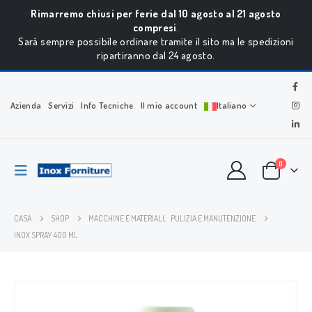
Rimarremo chiusi per ferie dal 10 agosto al 21 agosto
compresi
.
Sarà sempre possibile ordinare tramite il sito ma le spedizioni
ripartiranno dal 24 agosto.
Azienda
Servizi
Info Tecniche
Il mio account
Italiano
0
CASA
SHOP
MACCHINE E MATERIALI
,
PULIZIA E MANUTENZIONE
INOX SPRAY 400 ML