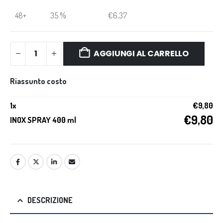
48+
35 %
€
6,37
AGGIUNGI AL CARRELLO
Riassunto costo
1
x
€
9,80
€
9,80
INOX SPRAY 400 ml
DESCRIZIONE