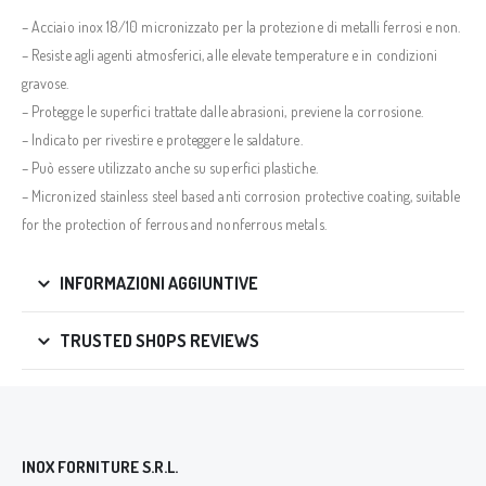
– Acciaio inox 18/10 micronizzato per la protezione di metalli ferrosi e non.
– Resiste agli agenti atmosferici, alle elevate temperature e in condizioni
gravose.
– Protegge le superfici trattate dalle abrasioni, previene la corrosione.
– Indicato per rivestire e proteggere le saldature.
– Può essere utilizzato anche su superfici plastiche.
– Micronized stainless steel based anti corrosion protective coating, suitable
for the protection of ferrous and nonferrous metals.
INFORMAZIONI AGGIUNTIVE
TRUSTED SHOPS REVIEWS
INOX FORNITURE S.R.L.