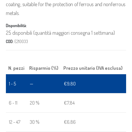
coating, suitable for the protection of ferrous and nonferrous
metals.
Disponibilità:
25 disponibili (quantità maggiori consegna 1 settimana)
COD:
E210033
N. pezzi
Risparmio (%)
Prezzo unitario (IVA esclusa)
1 - 5
—
€
9,80
6 - 11
20 %
€
7,84
12 - 47
30 %
€
6,86