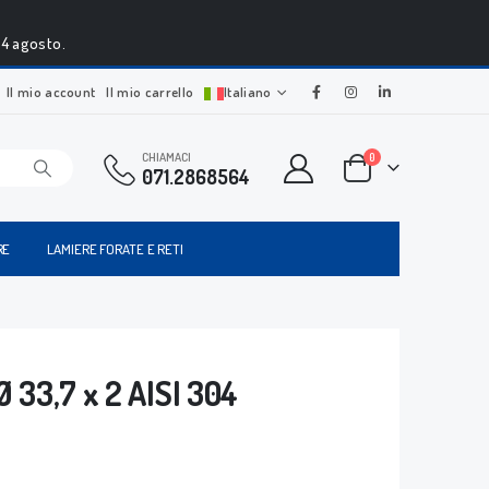
24 agosto.
Il mio account
Il mio carrello
Italiano
CHIAMACI
0
071.2868564
RE
LAMIERE FORATE E RETI
33,7 x 2 AISI 304