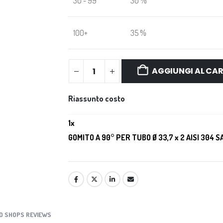
30 - 99
30 %
100+
35 %
AGGIUNGI AL CA
Riassunto costo
1
x
GOMITO A 90° PER TUBO Ø 33,7 x 2 AISI 304 
D SHOPS REVIEWS