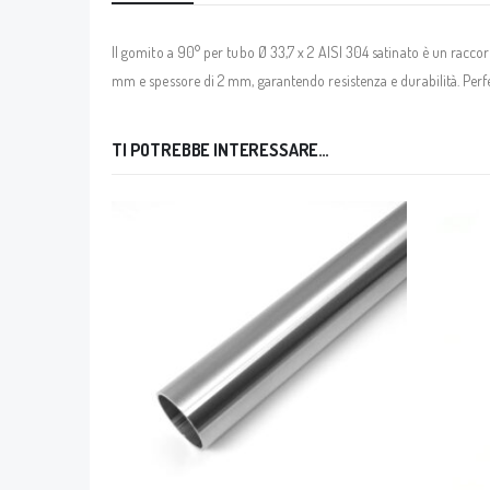
Il gomito a 90° per tubo Ø 33,7 x 2 AISI 304 satinato è un raccord
mm e spessore di 2 mm, garantendo resistenza e durabilità. Perfet
TI POTREBBE INTERESSARE…