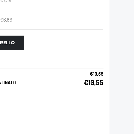
€
7,39
€
6,86
RRELLO
€
10,55
€
10,55
SATINATO