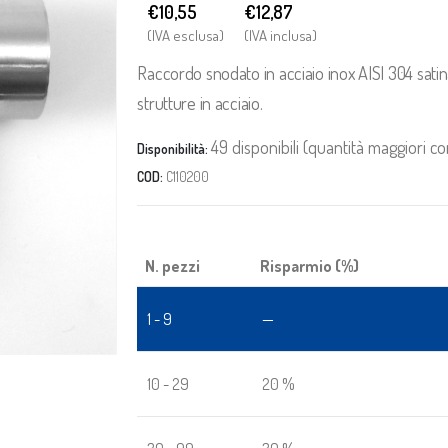
€10,55
€
12,87
(IVA esclusa)
(IVA inclusa)
Raccordo snodato in acciaio inox AISI 304 satin
strutture in acciaio.
49 disponibili (quantità maggiori c
Disponibilità:
COD:
C110200
N. pezzi
Risparmio (%)
1 - 9
—
10 - 29
20 %