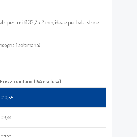
ato per tubi Ø 33,7 x 2 mm, ideale per balaustre e
onsegna 1 settimana)
Prezzo unitario (IVA esclusa)
€
10,55
€
8,44