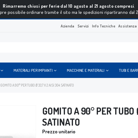
Rimarremo chiusi per ferie dal 10 agosto al 21 agosto compresi
.
re possibile ordinare tramite il sito ma le spedizioni ripartiranno dal 
Azienda
Servizi
Info Tecniche
Assistenza
MATERIALI PER IMPIANTI
MACCHINE E MATERIALI
TUBI E BAR
GOMITO A 90° PER TUBO Ø 33,7 X 2 AISI 304 SATINATO
GOMITO A 90° PER TUBO Ø 
SATINATO
Prezzo unitario