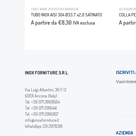
TUBI E BARRE PER SISTEMA RINGHIERE
ACCESSORI P
TUBO INOX AISI 304 Ø33,7 x2,0 SATINATO
A partire da
€
8,30
A parti
IVA esclusa
ISCRIVIT
INOX FORNITURE S.R.L.
Vuoi riceve
Via Luigi Albertini, 36 F/2
60131 Ancona (Italy)
Tel. +39 071 2868564
Tel. +39 071 2916441
Tel. +39 071 2916957
info@inoxforniture.it
WhatsApp 331 2978381
AZIENDA