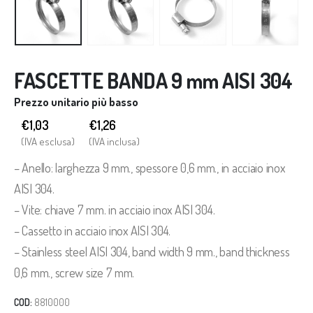
FASCETTE BANDA 9 mm AISI 304
Prezzo unitario più basso
€1,03
€
1,26
(IVA esclusa)
(IVA inclusa)
– Anello: larghezza 9 mm., spessore 0,6 mm., in acciaio inox
AISI 304.
– Vite: chiave 7 mm. in acciaio inox AISI 304.
– Cassetto in acciaio inox AISI 304.
– Stainless steel AISI 304, band width 9 mm., band thickness
0,6 mm., screw size 7 mm.
COD:
8810000