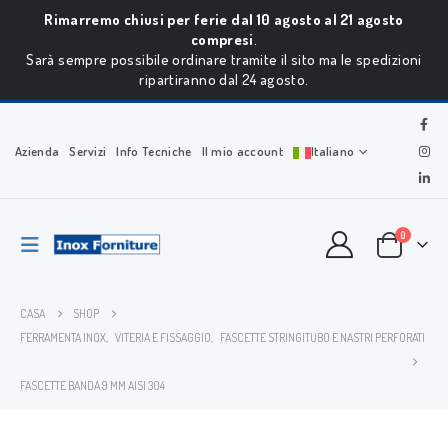
Rimarremo chiusi per ferie dal 10 agosto al 21 agosto
compresi
.
Sarà sempre possibile ordinare tramite il sito ma le spedizioni
ripartiranno dal 24 agosto.
Azienda
Servizi
Info Tecniche
Il mio account
Italiano
0
CASA
SHOP
FERRAMENTA INOX
,
VITERIA E FISSAGGIO
,
FASCETTE STRINGITUBO E NASTRI PERFORATI
FASCETTE BANDA 9 MM AISI 304