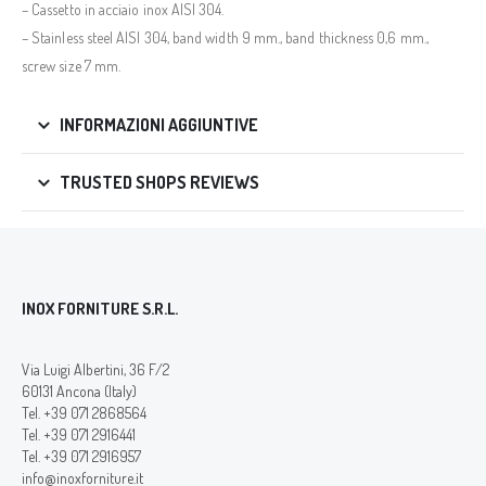
– Cassetto in acciaio inox AISI 304.
– Stainless steel AISI 304, band width 9 mm., band thickness 0,6 mm.,
screw size 7 mm.
INFORMAZIONI AGGIUNTIVE
TRUSTED SHOPS REVIEWS
INOX FORNITURE S.R.L.
Via Luigi Albertini, 36 F/2
60131 Ancona (Italy)
Tel. +39 071 2868564
Tel. +39 071 2916441
Tel. +39 071 2916957
info@inoxforniture.it