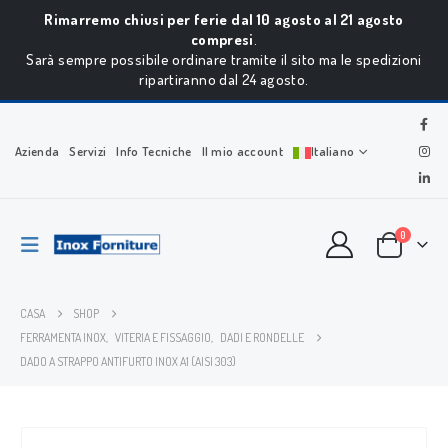
Rimarremo chiusi per ferie dal 10 agosto al 21 agosto
compresi
.
Sarà sempre possibile ordinare tramite il sito ma le spedizioni
ripartiranno dal 24 agosto.
Azienda
Servizi
Info Tecniche
Il mio account
Italiano
0
CASA
SHOP
FERRAMENTA INOX
,
VITERIA E FISSAGGIO
,
DADI E RONDELLE
DADO A STRAPPO ANTIFURTO INOX A1 (AISI 303)