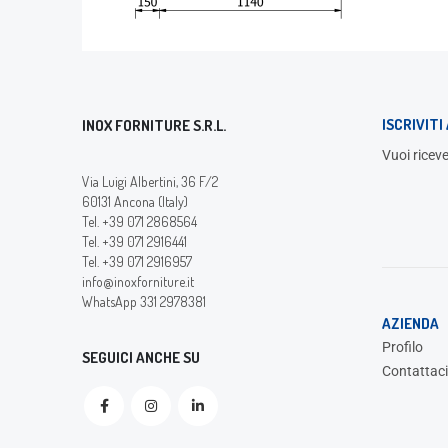
ISCRIVIT
INOX FORNITURE S.R.L.
Vuoi riceve
Via Luigi Albertini, 36 F/2
60131 Ancona (Italy)
Tel. +39 071 2868564
Tel. +39 071 2916441
Tel. +39 071 2916957
info@inoxforniture.it
WhatsApp 331 2978381
AZIENDA
Profilo
SEGUICI ANCHE SU
Contattaci