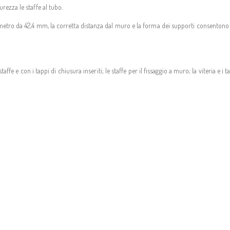
rezza le staffe al tubo.
ametro da 42,4 mm, la corretta distanza dal muro e la forma dei supporti consentono
taffe e con i tappi di chiusura inseriti; le staffe per il fissaggio a muro; la viteria e i 