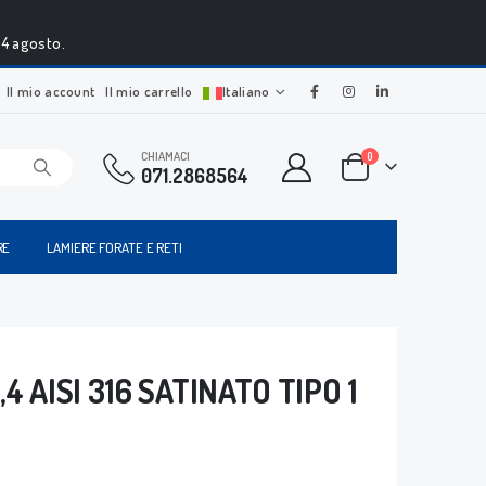
24 agosto.
Il mio account
Il mio carrello
Italiano
CHIAMACI
0
071.2868564
RE
LAMIERE FORATE E RETI
 AISI 316 SATINATO TIPO 1