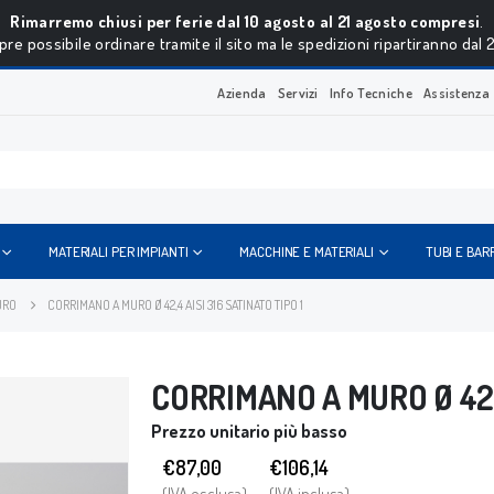
Rimarremo chiusi per ferie dal 10 agosto al 21 agosto compresi
.
re possibile ordinare tramite il sito ma le spedizioni ripartiranno dal 
Azienda
Servizi
Info Tecniche
Assistenza
MATERIALI PER IMPIANTI
MACCHINE E MATERIALI
TUBI E BAR
URO
CORRIMANO A MURO Ø 42,4 AISI 316 SATINATO TIPO 1
CORRIMANO A MURO Ø 42,4
Prezzo unitario più basso
€87,00
€
106,14
(IVA esclusa)
(IVA inclusa)