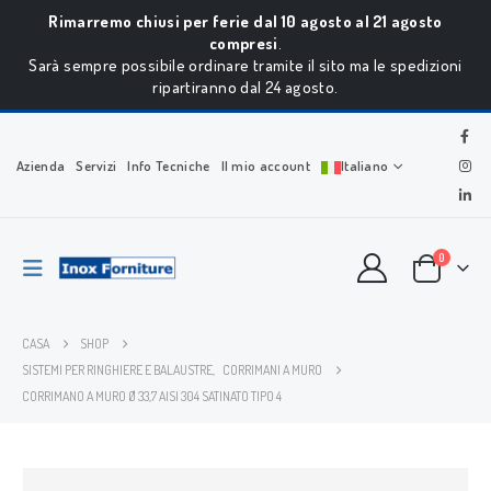
Rimarremo chiusi per ferie dal 10 agosto al 21 agosto
compresi
.
Sarà sempre possibile ordinare tramite il sito ma le spedizioni
ripartiranno dal 24 agosto.
Azienda
Servizi
Info Tecniche
Il mio account
Italiano
0
CASA
SHOP
SISTEMI PER RINGHIERE E BALAUSTRE
,
CORRIMANI A MURO
CORRIMANO A MURO Ø 33,7 AISI 304 SATINATO TIPO 4