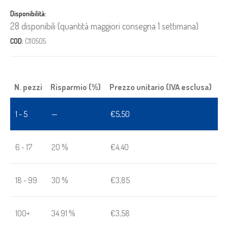
Disponibilità:
28 disponibili (quantità maggiori consegna 1 settimana)
COD:
C110505
N. pezzi
Risparmio (%)
Prezzo unitario (IVA esclusa)
1 - 5
—
€
5,50
6 - 17
20 %
€
4,40
18 - 99
30 %
€
3,85
100+
34.91 %
€
3,58