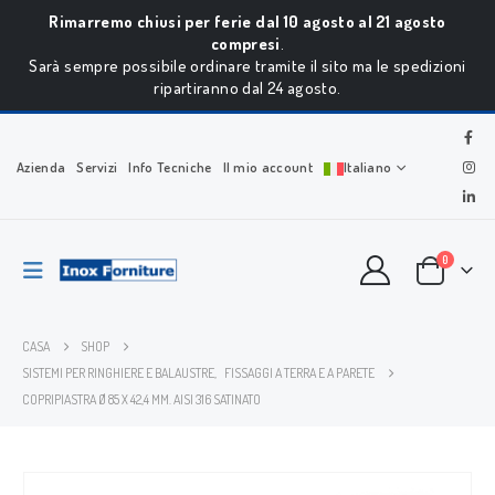
Rimarremo chiusi per ferie dal 10 agosto al 21 agosto
compresi
.
Sarà sempre possibile ordinare tramite il sito ma le spedizioni
ripartiranno dal 24 agosto.
Azienda
Servizi
Info Tecniche
Il mio account
Italiano
0
CASA
SHOP
SISTEMI PER RINGHIERE E BALAUSTRE
,
FISSAGGI A TERRA E A PARETE
COPRIPIASTRA Ø 85 X 42,4 MM. AISI 316 SATINATO