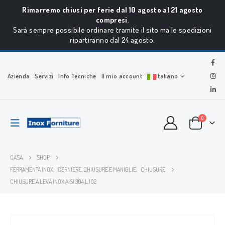
Rimarremo chiusi per ferie dal 10 agosto al 21 agosto
compresi
.
Sarà sempre possibile ordinare tramite il sito ma le spedizioni
ripartiranno dal 24 agosto.
Azienda
Servizi
Info Tecniche
Il mio account
Italiano
0
CASA
SHOP
FERRAMENTA INOX
,
CERNIERE, CHIUSURE E MANIGLIE
,
CHIUSURE
CHIUSURE A LEVA INOX AISI 304 L.102