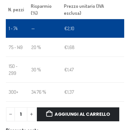
Risparmio
Prezzo unitario (IVA
N. pezzi
(%)
esclusa)
1 - 74
—
€
2,10
75 - 149
20 %
€
1,68
150 -
30 %
€
1,47
299
300+
34.76 %
€
1,37
AGGIUNGI AL CARRELLO