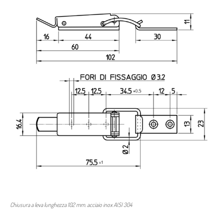
Chiusura a leva lunghezza 102 mm. acciaio inox AISI 304