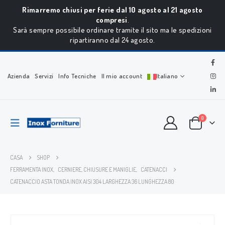
Rimarremo chiusi per ferie dal 10 agosto al 21 agosto
compresi
.
Sarà sempre possibile ordinare tramite il sito ma le spedizioni
ripartiranno dal 24 agosto.
Azienda
Servizi
Info Tecniche
Il mio account
Italiano
0
CASA
SHOP
FERRAMENTA INOX
,
CERNIERE, CHIUSURE E MANIGLIE
,
CATENACCI
CATENACCIO ASTA TONDA INOX AISI 304 LARGHEZZA 36 LUNGHEZZA 80