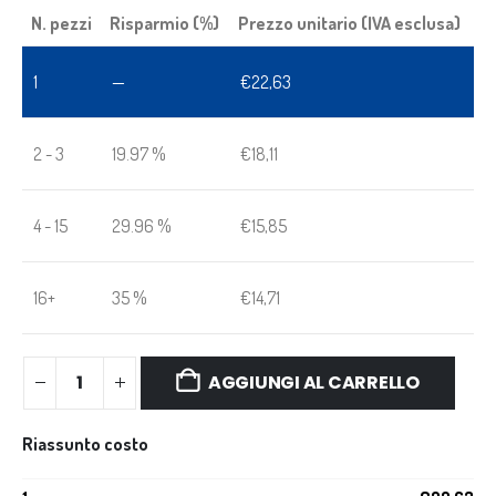
N. pezzi
Risparmio (%)
Prezzo unitario (IVA esclusa)
1
—
€
22,63
2 - 3
19.97 %
€
18,11
4 - 15
29.96 %
€
15,85
16+
35 %
€
14,71
AGGIUNGI AL CARRELLO
Riassunto costo