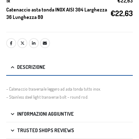
1
x
€
22,63
Catenaccio asta tonda INOX AISI 304 Larghezza
€
22,63
36 Lunghezza 80
DESCRIZIONE
– Catenaccio trasversale leggero ad asta tonda tutto inox.
– Stainless steel light transverse bolt – round rod.
INFORMAZIONI AGGIUNTIVE
TRUSTED SHOPS REVIEWS