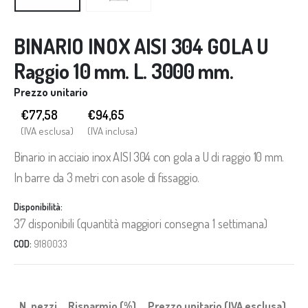
BINARIO INOX AISI 304 GOLA U
Raggio 10 mm. L. 3000 mm.
Prezzo unitario
€77,58
€
94,65
(IVA esclusa)
(IVA inclusa)
Binario in acciaio inox AISI 304 con gola a U di raggio 10 mm.
In barre da 3 metri con asole di fissaggio.
Disponibilità:
37 disponibili (quantità maggiori consegna 1 settimana)
COD:
9180033
N. pezzi
Risparmio (%)
Prezzo unitario (IVA esclusa)