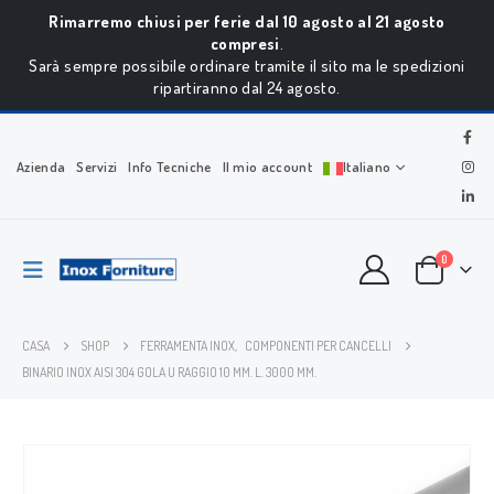
Rimarremo chiusi per ferie dal 10 agosto al 21 agosto
compresi
.
Sarà sempre possibile ordinare tramite il sito ma le spedizioni
ripartiranno dal 24 agosto.
Azienda
Servizi
Info Tecniche
Il mio account
Italiano
0
CASA
SHOP
FERRAMENTA INOX
,
COMPONENTI PER CANCELLI
BINARIO INOX AISI 304 GOLA U RAGGIO 10 MM. L. 3000 MM.