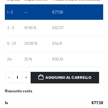
1 - 2
—
€
77,58
3 - 5
19.99 %
€
62,07
6 - 23
29.99 %
€
54,31
24+
35 %
€
50,43
AGGIUNGI AL CARRELLO
Riassunto costo
1
x
€
77,58