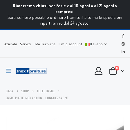
Rimarremo chiusi per ferie dal 10 agosto al 21 agosto
compresi
.
Sarà sempre possibile ordinare tramite il sito ma le spedizioni
ripartiranno dal 24 agosto.
Azienda
Servizi
Info Tecniche
Il mio account
Italiano
0
CASA
SHOP
TUBI E BARRE
BARRE PIATTE INOX AISI 304 – LUNGHEZZA 2 MT.